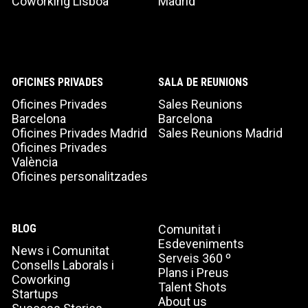
Coworking Lisboa
Madrid
Accepto rebre comunicacions d'Aticco
Accepto la
Política de Privacitat
*
OFICINES PRIVADES
SALA DE REUNIONS
Oficines Privades
Sales Reunions
Barcelona
Barcelona
Oficines Privades Madrid
Sales Reunions Madrid
Oficines Privades
València
Oficines personalitzades
BLOG
Comunitat i
Esdeveniments
News i Comunitat
Serveis 360 º
Consells Laborals i
Plans i Preus
Coworking
Talent Shots
Startups
About us