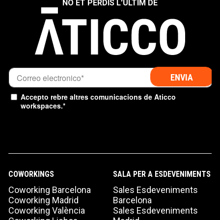
NO ET PERDIS L'ÚLTIM DE
Accepto rebre altres comunicacions de Aticco
workspaces.
*
TIPUS DE SOL·LICITUD
Missatge
COWORKINGS
SALA PER A ESDEVENIMENTS
Coworking Barcelona
Sales Esdeveniments
Coworking Madrid
Barcelona
Coworking València
Sales Esdeveniments