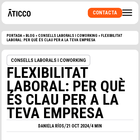
CONTACTA
PORTADA
»
BLOG
»
CONSELLS LABORALS I COWORKING
»
FLEXIBILITAT
LABORAL: PER QUÈ ÉS CLAU PER A LA TEVA EMPRESA
CONSELLS LABORALS I COWORKING
BUSQUES UN ESPAI DE COWORKING O UNA
FLEXIBILITAT
OFICINA PRIVADA? UNA SALA PER
ESDEVENIMENTS?
LABORAL: PER QUÈ
ÉS CLAU PER A LA
TEVA EMPRESA
/
/
DANIELA RÍOS
21 OCT 2024
4 MIN