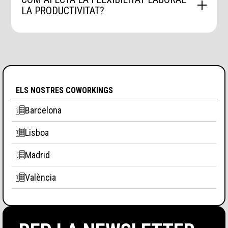
LA PRODUCTIVITAT?
La flexibilitat laboral sol millorar la
productivitat, ja que els empleats poden
treballar en els moments i els llocs on són
més eficients. Això redueix l'estrès i
augmenta el rendiment.
ELS NOSTRES COWORKINGS
Barcelona
Lisboa
Madrid
València