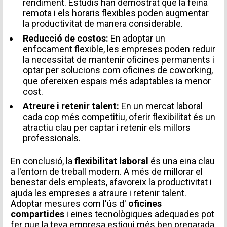
rendiment. Estudis han demostrat que la feina
remota i els horaris flexibles poden augmentar
la productivitat de manera considerable.
Reducció de costos:
En adoptar un
enfocament flexible, les empreses poden reduir
la necessitat de mantenir oficines permanents i
optar per solucions com oficines de coworking,
TIPUS DE SOL·LICITUD
que ofereixen espais més adaptables ia menor
cost.
Atreure i retenir talent:
En un mercat laboral
cada cop més competitiu, oferir flexibilitat és un
atractiu clau per captar i retenir els millors
Missatge
professionals.
En conclusió, la
flexibilitat laboral
és una eina clau
a l'entorn de treball modern. A més de millorar el
benestar dels empleats, afavoreix la productivitat i
ajuda les empreses a atraure i retenir talent.
Accepto rebre comunicacions d'Aticco
Adoptar mesures com l'ús d'
oficines
Accepto la
Política de Privacitat
*
compartides
i eines tecnològiques adequades pot
fer que la teva empresa estigui més ben preparada