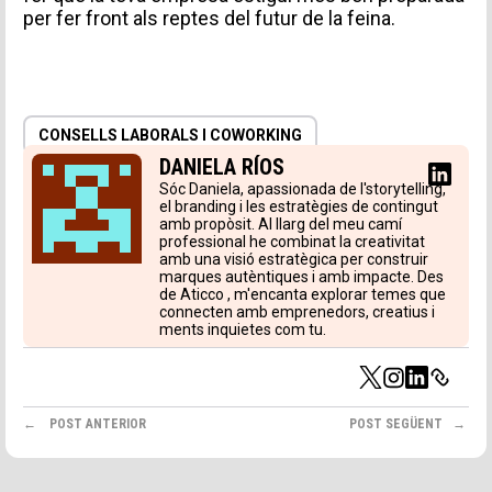
per fer front als reptes del futur de la feina.
CONSELLS LABORALS I COWORKING
DANIELA RÍOS
Sóc Daniela, apassionada de l'storytelling,
el branding i les estratègies de contingut
amb propòsit. Al llarg del meu camí
professional he combinat la creativitat
amb una visió estratègica per construir
marques autèntiques i amb impacte. Des
de Aticco , m'encanta explorar temes que
connecten amb emprenedors, creatius i
ments inquietes com tu.
POST ANTERIOR
POST SEGÜENT