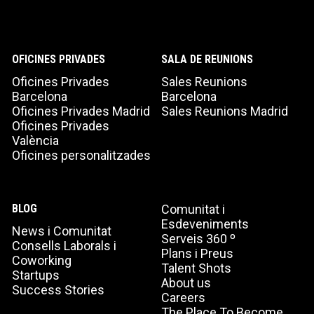
OFICINES PRIVADES
SALA DE REUNIONS
Oficines Privades
Sales Reunions
Barcelona
Barcelona
Oficines Privades Madrid
Sales Reunions Madrid
Oficines Privades
València
Oficines personalitzades
BLOG
Comunitat i
Esdeveniments
News i Comunitat
Serveis 360 º
Consells Laborals i
Plans i Preus
Coworking
Talent Shots
Startups
About us
Success Stories
Careers
The Place To Become