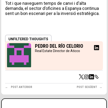
Tot i que naveguem temps de canvi i d'alta
demanda, el sector d'oficines a Espanya continua
sent un bon escenari per a la inversió estratègica.
TIPUS DE SOL·LICITUD
UNFILTERED THOUGHTS
PEDRO DEL RÍO CELORIO
Missatge
Real Estate Director de Aticco
Accepto rebre comunicacions d'Aticco
Accepto la
Política de Privacitat
*
POST ANTERIOR
POST SEGÜENT