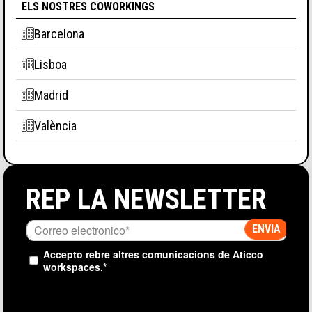
ELS NOSTRES COWORKINGS
Barcelona
Lisboa
Madrid
València
REP LA NEWSLETTER
Accepto rebre altres comunicacions de Aticco
workspaces.
*
UN