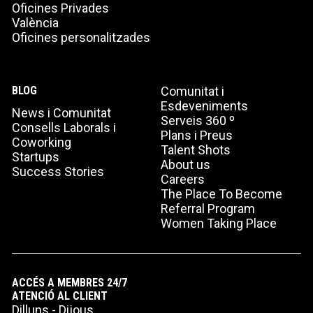
Oficines Privades
València
Oficines personalitzades
BLOG
Comunitat i
Esdeveniments
News i Comunitat
Serveis 360 º
Consells Laborals i
Plans i Preus
Coworking
Talent Shots
Startups
About us
Success Stories
Careers
The Place To Become
Referral Program
Women Taking Place
ACCÉS A MEMBRES 24/7
ATENCIÓ AL CLIENT
Dilluns - Dijous