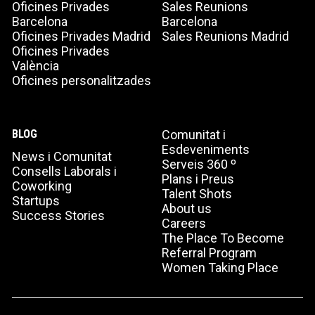
Oficines Privades
Sales Reunions
Barcelona
Barcelona
Oficines Privades Madrid
Sales Reunions Madrid
Oficines Privades
València
Oficines personalitzades
BLOG
Comunitat i
Esdeveniments
News i Comunitat
Serveis 360 º
Consells Laborals i
Plans i Preus
Coworking
Talent Shots
Startups
About us
Success Stories
Careers
The Place To Become
Referral Program
Women Taking Place