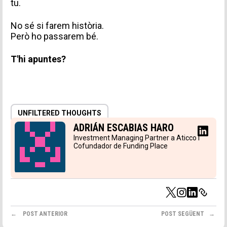
tu.
No sé si farem història.
Però ho passarem bé.
T'hi apuntes?
Accepto rebre comunicacions d'Aticco
Accepto la
Política de Privacitat
*
UNFILTERED THOUGHTS
ADRIÁN ESCABIAS HARO
Investment Managing Partner a Aticco i
Cofundador de Funding Place
POST ANTERIOR
POST SEGÜENT