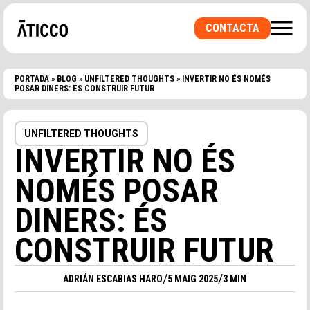
CONTACTA
PORTADA
»
BLOG
»
UNFILTERED THOUGHTS
»
INVERTIR NO ÉS NOMÉS
POSAR DINERS: ÉS CONSTRUIR FUTUR
BUSQUES UN ESPAI DE COWORKING O UNA
OFICINA PRIVADA? UNA SALA PER
UNFILTERED THOUGHTS
ESDEVENIMENTS?
INVERTIR NO ÉS
NOMÉS POSAR
DINERS: ÉS
CONSTRUIR FUTUR
/
/
ADRIÁN ESCABIAS HARO
5 MAIG 2025
3 MIN