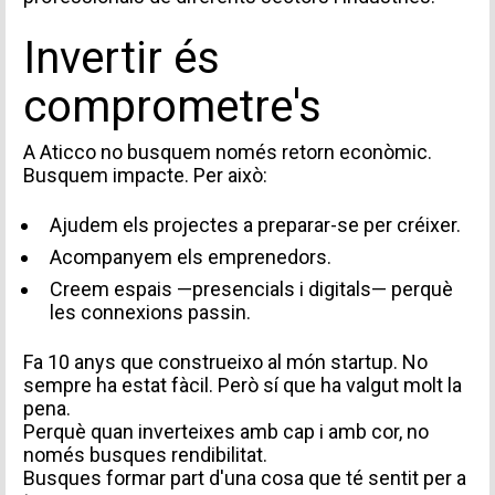
Invertir és
comprometre's
INFORMACIÓ PERSONAL
A Aticco no busquem només retorn econòmic.
Busquem impacte. Per això:
Ajudem els projectes a preparar-se per créixer.
Acompanyem els emprenedors.
Creem espais —presencials i digitals— perquè
les connexions passin.
Fa 10 anys que construeixo al món startup. No
TIPUS DE SOL·LICITUD
sempre ha estat fàcil. Però sí que ha valgut molt la
pena.
Perquè quan inverteixes amb cap i amb cor, no
només busques rendibilitat.
Busques formar part d'una cosa que té sentit per a
Missatge