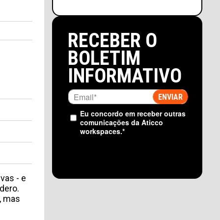
RECEBER O
BOLETIM
INFORMATIVO
Eu concordo em receber outras
comunicações da Aticco
workspaces.
*
vas - e
dero.
, mas