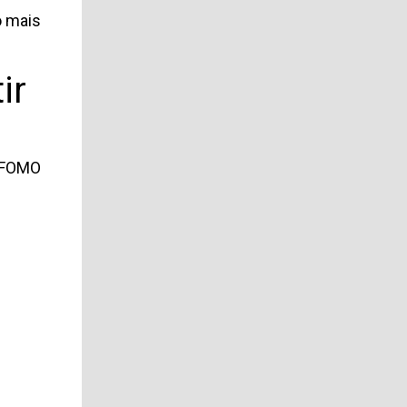
o mais
ir
s FOMO