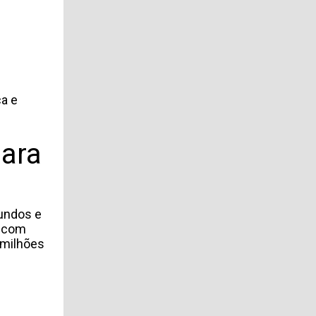
ca e
para
fundos e
r com
 milhões