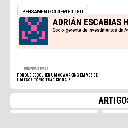
PENSAMENTOS SEM FILTRO
ADRIÁN ESCABIAS 
Sócio-gerente de investimentos da A
PREVIOUS POST
PENSAMEN
PENSAMENTOS SEM FILTRO
3MIN
PORQUÊ ESCOLHER UM COWORKING EM VEZ DE
Escritó
Fidelizar clientes em
UM ESCRITÓRIO TRADICIONAL?
estrang
momentos de expansão
oportun
A retenção como estratégia Quando
estamos iniciando a curva de
O sector d
ARTIGO
crescimento e internamente propondo
encontra-
a...
o que repr