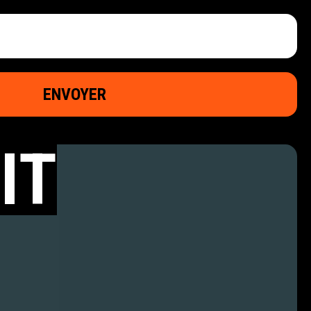
G TERME.
GER
IT
IVÉ ? UNE SALLE POUR