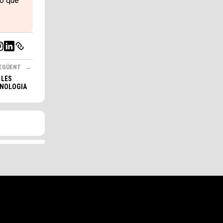
ió que
EGÜENT
 LES
CNOLOGIA
4MIN