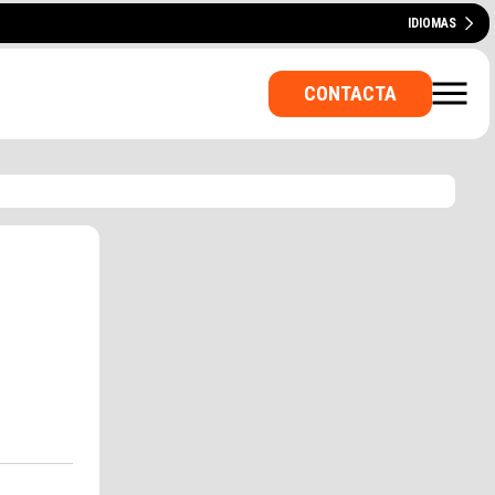
IDIOMAS
ESPAÑOL
ENGLISH
PORTUGUÊS
CONTACTA
VADA? UNA SALA PER