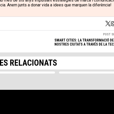
mb més de sis anys impulsant estratègies de marca i comunicac
ia. Anem junts a donar vida a idees que marquen la diferència!
POST S
SMART CITIES: LA TRANSFORMACIÓ DE
S
6MIN
NOSTRES CIUTATS A TRAVÉS DE LA TE
supervivència per a
 davant la crisi
 darrers mesos hem sentit a
STARTUPS
ES RELACIONATS
 l'economia a nivell mundial
L'ecosistema IoT