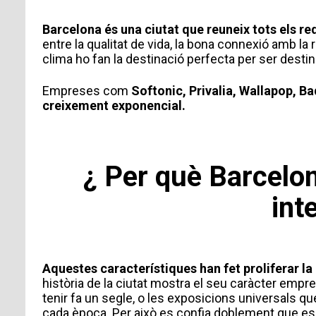
Barcelona és una ciutat que reuneix tots els re
entre la qualitat de vida, la bona connexió amb la r
clima ho fan la destinació perfecta per ser destin
Empreses com
Softonic, Privalia, Wallapop, Ba
creixement exponencial.
INFORMACIÓ PERSONAL
¿ Per què Barcelon
int
Aquestes característiques han fet proliferar 
història de la ciutat mostra el seu caràcter empren
tenir fa un segle, o les exposicions universals q
cada època. Per això es confia doblement que es 
TIPUS DE SOL·LICITUD