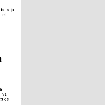
 barreja
i el
n
a
La
l va
cs de