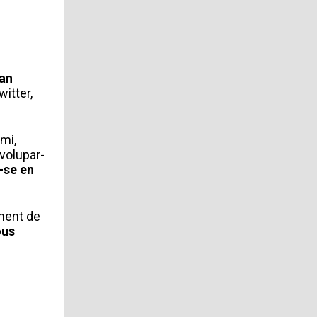
han
itter,
ami,
volupar-
-se en
ement de
ous