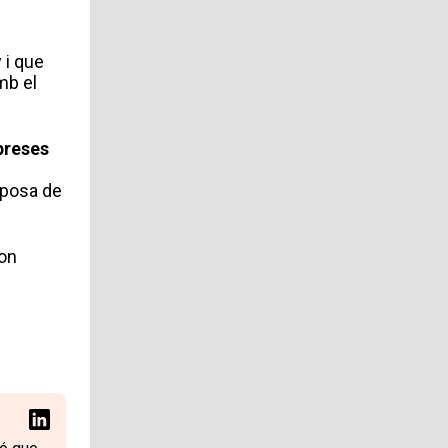
 i que
mb el
preses
sposa de
 on