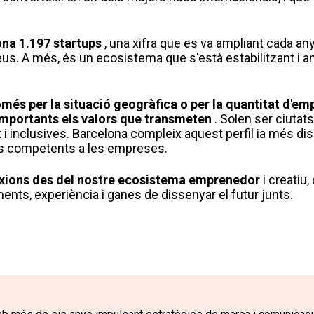
ona 1.197 startups
, una xifra que es va ampliant cada any
peus. A més, és un ecosistema que s'està estabilitzant i a
més per la situació geogràfica o per la quantitat d'em
importants els valors que transmeten
. Solen ser ciutats
 i inclusives. Barcelona compleix aquest perfil ia més di
fils competents a les empreses.
icco
xions
des del nostre ecosistema emprenedor
i creatiu,
nts, experiència i ganes de dissenyar el futur junts.