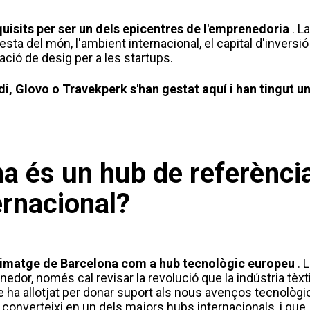
quisits per ser un dels epicentres de l'emprenedoria
. La
esta del món, l'ambient internacional, el capital d'inversió 
ació de desig per a les startups.
di, Glovo o Travekperk s'han gestat aquí i han tingut u
a és un hub de referènci
ernacional?
la imatge de Barcelona com a hub tecnològic europeu
. 
edor, només cal revisar la revolució que la indústria tèxti
ue ha allotjat per donar suport als nous avenços tecnològi
converteixi en un dels majors hubs internacionals, i que