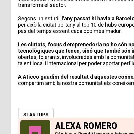
transformi el sector.
Segons un estudi,
l'any passat hi havia a Barcel
per això la ciutat pertany al top 10 de hubs euro
pas del temps essent cada cop més madur.
Missatge
Les ciutats, focus d'emprenedoria no ho són no
tecnològiques que tenen, sinó que també són 
obertes, tolerants, involucrades amb la comunitat
talent local i internacional per poder aportar per
Accepto rebre comunicacions d'At
A
Aticco gaudim del resultat d'aquestes conne
Accepto la
Política de Privacitat
*
compartim amb la nostra comunitat els coneixeme
STARTUPS
ALEXA ROMERO