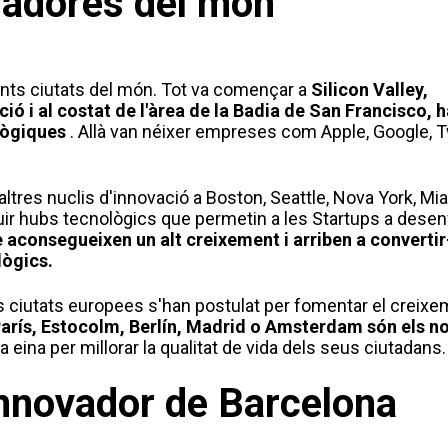
vadores del món
erents ciutats del món. Tot va començar a
Silicon Valley,
ó i al costat de l'àrea de la Badia de San Francisco, 
lògiques
. Allà van néixer empreses com Apple, Google, Tw
altres nuclis d'innovació a Boston, Seattle, Nova York, Mi
uir hubs tecnològics que permetin a les Startups a desen
 aconsegueixen un alt creixement i arriben a convertir
lògics.
es ciutats europees s'han postulat per fomentar el creix
arís, Estocolm, Berlín, Madrid o Amsterdam són els n
eina per millorar la qualitat de vida dels seus ciutadans.
nnovador de Barcelona