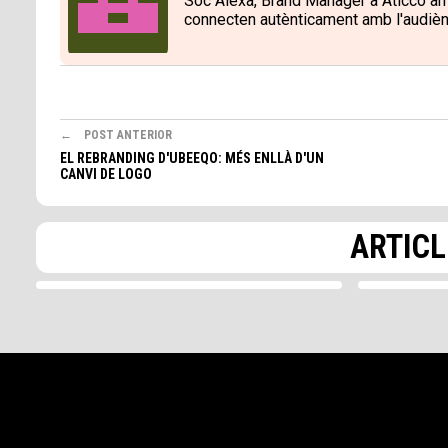
Sóc Alexa, Brand Manager a Aticco a
connecten autènticament amb l'audiènc
POST ANTERIOR
EL REBRANDING D'UBEEQO: MÉS ENLLÀ D'UN
STARTUPS
4MIN
STARTUP
CANVI DE LOGO
Emprenedoria Social: Crea un
Guia de 
Impacte Positiu
startups
L'emprenedoria social ha guanyat
Durant els
ARTICL
rellevància entre les noves generacions
parlar que
d'emprenedors que busquen crear...
es…