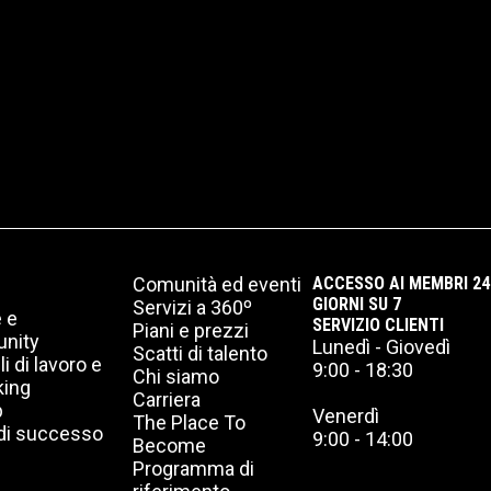
Comunità ed eventi
ACCESSO AI MEMBRI 24 
GIORNI SU 7
Servizi a 360º
 e
SERVIZIO CLIENTI
Piani e prezzi
nity
Lunedì - Giovedì
Scatti di talento
i di lavoro e
*
9:00 - 18:30
Chi siamo
king
*
Carriera
p
Venerdì
The Place To
 di successo
9:00 - 14:00
*
*
*
*
Become
*
*
*
*
Programma di