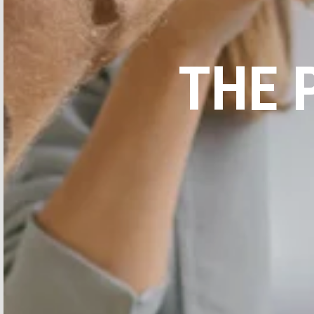
TIPO DI DOMANDA
THE 
Accetto di ricevere comunicazioni di Aticco
Accetto
la dichiarazione sulla tutela dei dati