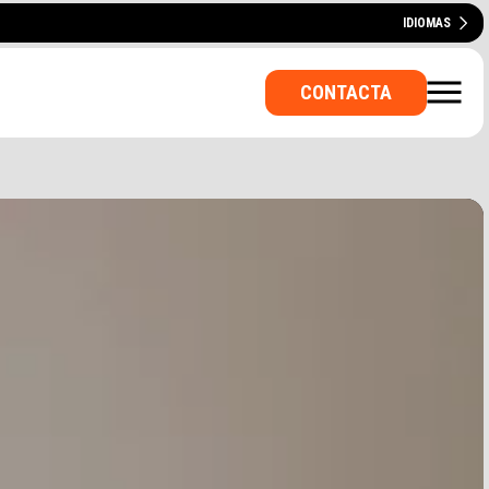
IDIOMAS
ENGLISH
CATALÀ
FRANÇAIS
DEUTSCH
ITALIANO
PORTUGUÊS
CONTACTA
VADA? ¿UNA SALA PARA