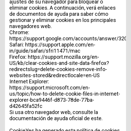
ajustes de su navegador para bloquear o
eliminar cookies. A continuación, verá enlaces
de documentos de ayuda para saber cómo
INFORMACIÓN PERSONAL
gestionar y eliminar cookies en los principales
navegadores web.
Chrome:
https://support.google.com/accounts/answer/3205
Safari:
https://support.apple.com/en-
in/guide/safari/sfri11471/mac
Firefox:
https://support.mozilla.org/en-
US/kb/clear-cookies-and-site-data-firefox?
redirectslug=delete-cookies-remove-info-
websites-stored&redirectlocale=en-US
Internet Explorer:
TIPO DE SOLICITUD
https://support.microsoft.com/en-
us/topic/how-to-delete-cookie-files-in-internet-
explorer-bca9446f-d873-78de-77ba-
d42645fa52fc
Si usa otro navegador web, consulte la
documentación de ayuda oficial de este.
CookieYes ha generado esta política de
cookies