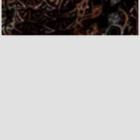
CHE COS'È ATICCO
LIVING?
Camere private con tutti i servizi
inclusi nelle migliori location di
Barcellona. Un modello abitativo
flessibile per persone flessibili
che vogliono condividere