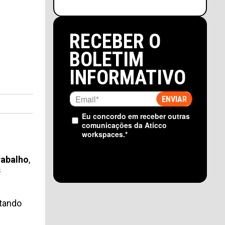
RECEBER O
BOLETIM
INFORMATIVO
Eu concordo em receber outras
comunicações da Aticco
workspaces.
*
rabalho
,
s
tando