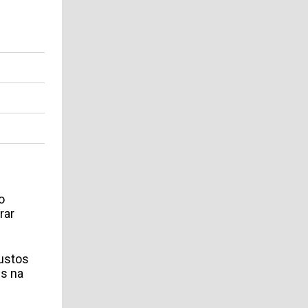
o
rar
ustos
es na