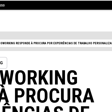
SSO
OWORKING RESPONDE À PROCURA POR EXPERIÊNCIAS DE TRABALHO PERSONALIZA
NG
OWORKING
 COWORKING OU UM ESCRITÓRIO P
À PROCURA