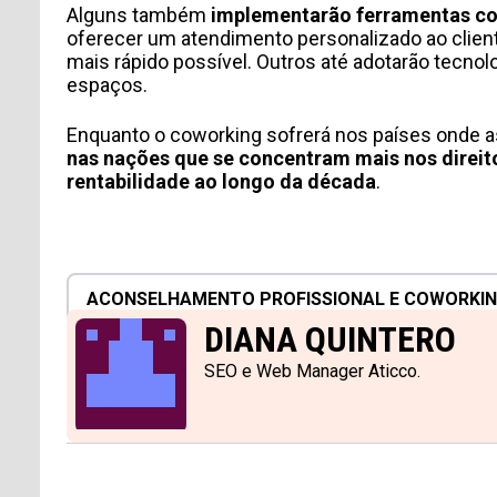
Acepto recibir comunicaciones de Aticco
Alguns também
implementarão ferramentas com
oferecer um atendimento personalizado ao client
Acepto la
Política de Privacidad
*
mais rápido possível. Outros até adotarão tecno
espaços.
Enquanto o coworking sofrerá nos países onde a
nas nações que se concentram mais nos direit
rentabilidade ao longo da década
.
ACONSELHAMENTO PROFISSIONAL E COWORKI
DIANA QUINTERO
SEO e Web Manager Aticco.