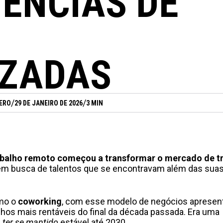
IÊNCIAS DE
IZADAS
/
/
ERO
29 DE JANEIRO DE 2026
3 MIN
abalho remoto começou a transformar o mercado de t
em busca de talentos que se encontravam além das sua
omo o
coworking
, com esse modelo de negócios apresen
hos mais rentáveis do final da década passada. Era uma
 ter se mantido
estável até 2030.