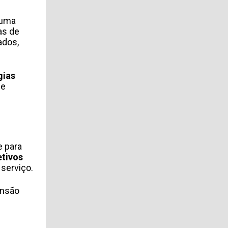
 uma
as de
ados,
gias
de
e para
etivos
 serviço.
ansão