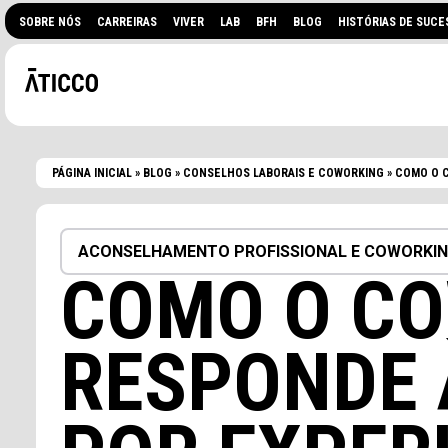
SOBRE NÓS
CARREIRAS
VIVER
LAB
BFH
BLOG
HISTÓRIAS DE SUCE
PÁGINA INICIAL
»
BLOG
»
CONSELHOS LABORAIS E COWORKING
»
COMO O C
ACONSELHAMENTO PROFISSIONAL E COWORKI
COMO O C
PROCURA UM ESPAÇO DE
RESPONDE 
EVENTOS?