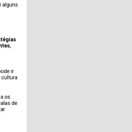
é alguns
atégias
ntes
,
ode ir
 cultura
ra os
salas de
zar