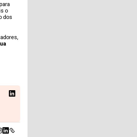
para
is o
o dos
gadores,
sua