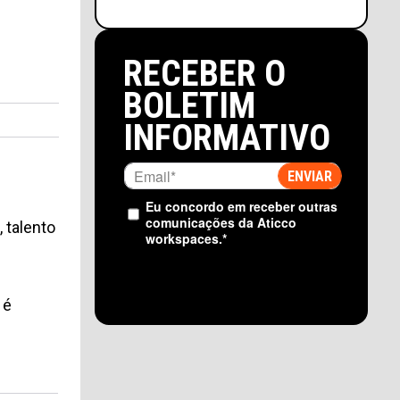
RECEBER O
BOLETIM
INFORMATIVO
Eu concordo em receber outras
comunicações da Aticco
 talento
workspaces.
*
 é