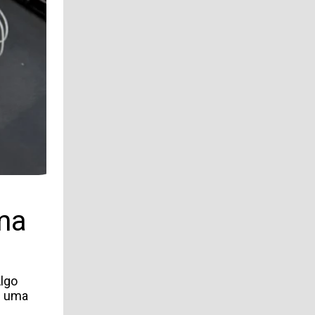
uma
Algo
: uma