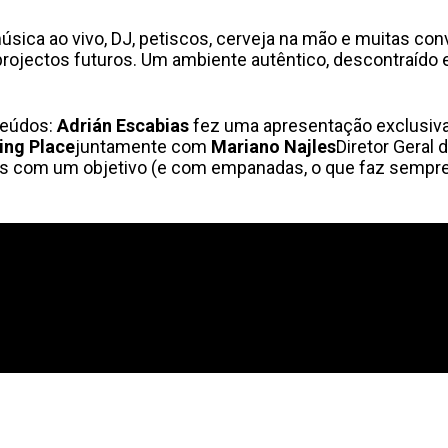
ca ao vivo, DJ, petiscos, cerveja na mão e muitas con
ojectos futuros. Um ambiente autêntico, descontraído 
teúdos:
Adrián Escabias
fez uma apresentação exclusiv
ing Place
juntamente com
Mariano Najles
Diretor Geral 
as com um objetivo (e com empanadas, o que faz sempr