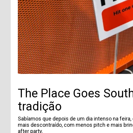
TIPO DE SOLICITUD
Acepto recibir comunicaciones de Aticco
Acepto la
Política de Privacidad
*
The Place Goes South:
tradição
Sabíamos que depois de um dia intenso na feira, 
mais descontraído, com menos pitch e mais brin
after party.