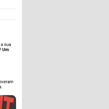
 a sua
o?
Um
tiveram
a.