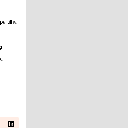
partilha
g
ma