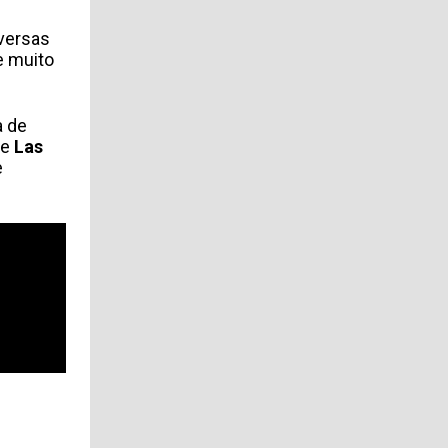
versas
e muito
a de
de
Las
e