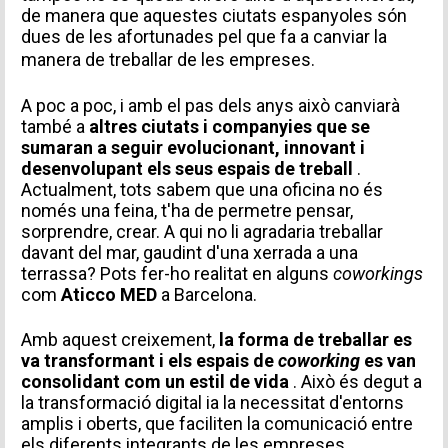
de manera que aquestes ciutats espanyoles són
dues de les afortunades pel que fa a canviar la
manera de treballar de les empreses.
A poc a poc, i amb el pas dels anys això canviarà
també a
altres ciutats i companyies que se
sumaran a seguir evolucionant, innovant i
desenvolupant els seus espais de treball
.
Actualment, tots sabem que una oficina no és
només una feina, t'ha de permetre pensar,
sorprendre, crear. A qui no li agradaria treballar
davant del mar, gaudint d'una xerrada a una
terrassa? Pots fer-ho realitat en alguns
coworkings
com
Aticco MED
a Barcelona.
Amb aquest creixement,
la forma de treballar es
va transformant i els espais de
coworking
es van
consolidant com un estil de vida
. Això és degut a
la transformació digital ia la necessitat d'entorns
amplis i oberts, que faciliten la comunicació entre
els diferents integrants de les empreses.