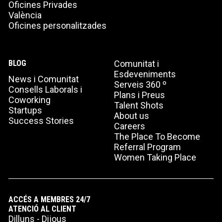
Oficines Privades
València
Oficines personalitzades
BLOG
Comunitat i
Esdeveniments
News i Comunitat
Serveis 360 º
Consells Laborals i
Plans i Preus
Coworking
Talent Shots
Startups
About us
Success Stories
Careers
The Place To Become
Referral Program
Women Taking Place
ACCÉS A MEMBRES 24/7
ATENCIÓ AL CLIENT
Dilluns - Dijous