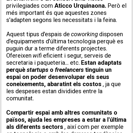
privilegiades com
Aticco Urquinaona.
Però el
més important és que aquestes zones
s'adapten segons les necessitats i la feina.
Accepto rebre comunicacions d'Aticco
Accepto la
Política de Privacitat
*
Aquest tipus d'espais de
coworking
disposen
d'equipaments d'última tecnologia perquè es
puguin dur a terme diferents projectes.
Ofereixen
wifi
eficient i segur, serveis de
secretaria i paqueteria… etc.
Estan adaptats
perquè
startups
o
freelancers
tinguin un
espai on poder desenvolupar els seus
coneixements, abaratint els costos
, ja que
les despeses estan dividides entre la
comunitat.
Compartir espai amb altres comunitats o
països, ajuda les empreses a estar a l'última
als diferents sectors
, així com per exemple