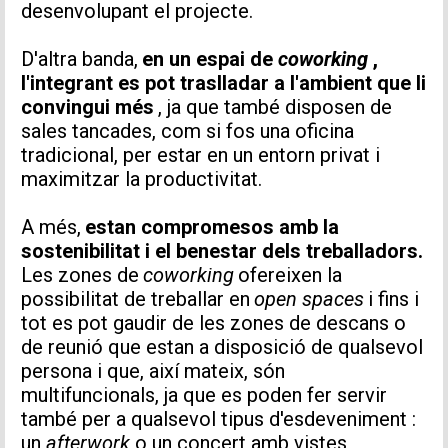
desenvolupant el projecte.
INFORMACIÓ PERSONAL
D'altra banda,
en un espai de
coworking
,
l'integrant es pot traslladar a l'ambient que li
convingui més
, ja que també disposen de
sales tancades, com si fos una oficina
tradicional, per estar en un entorn privat i
maximitzar la productivitat.
A més,
estan compromesos amb la
sostenibilitat i el benestar dels treballadors.
Les zones de
coworking
ofereixen la
TIPUS DE SOL·LICITUD
possibilitat de treballar en
open spaces
i fins i
tot es pot gaudir de les zones de descans o
de reunió que estan a disposició de qualsevol
persona i que, així mateix, són
multifuncionals, ja que es poden fer servir
Missatge
també per a qualsevol tipus d'esdeveniment :
un
afterwork
o un concert amb vistes