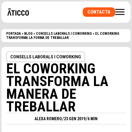
CONTACTA
PORTADA
»
BLOG
»
CONSELLS LABORALS I COWORKING
»
EL COWORKING
TRANSFORMA LA FORMA DE TREBALLAR
CONSELLS LABORALS I COWORKING
BUSQUES UN ESPAI DE COWORKING O UNA
EL COWORKING
OFICINA PRIVADA? UNA SALA PER
ESDEVENIMENTS?
TRANSFORMA LA
MANERA DE
TREBALLAR
/
/
ALEXA ROMERO
23 GEN 2019
6 MIN