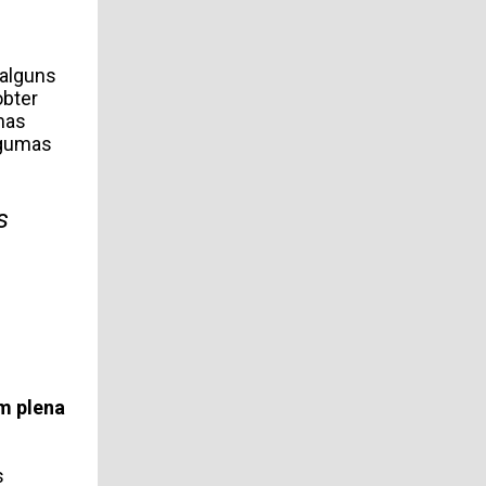
alguns
obter
mas
lgumas
s
em plena
s