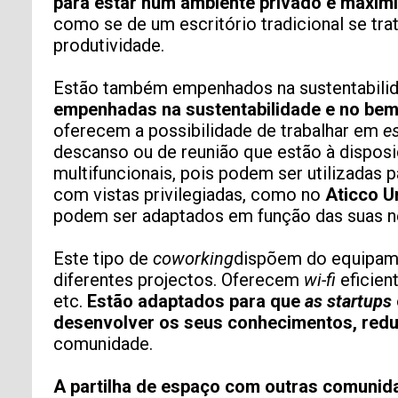
para estar num ambiente privado e maximi
TIPO DE SOLICITUD
como se de um escritório tradicional se tra
produtividade.
Estão também empenhados na sustentabilid
empenhadas na sustentabilidade e no bem
oferecem a possibilidade de trabalhar em
e
descanso ou de reunião que estão à dispos
multifuncionais, pois podem ser utilizadas 
com vistas privilegiadas, como no
Aticco U
Acepto recibir comunicaciones de Aticco
podem ser adaptados em função das suas ne
Acepto la
Política de Privacidad
*
Este tipo de
coworking
dispõem do equipame
diferentes projectos. Oferecem
wi-fi
eficien
etc.
Estão adaptados para que
as startups
desenvolver os seus conhecimentos, redu
comunidade.
A partilha de espaço com outras comunid