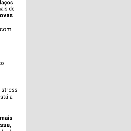
laços
nais de
ovas
z com
e
to
 stress
stá a
 mais
asse,