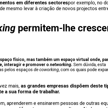
imentos em diferentes sectores
por exemplo, no d
ode mesmo levar à criação de novos projectos entr
king
permitem-lhe cresce
espaço físico, mas também um espaço virtual onde, pa
e, interagir e promover o
networking
.
Sem dúvida, esta
das pelos espaços
de coworking
, com os quais pode expan
vez mais,
as grandes empresas dispõem deste ti
 a sua forma de trabalhar.
em, aprenderem e ensinarem pessoas de outras equ