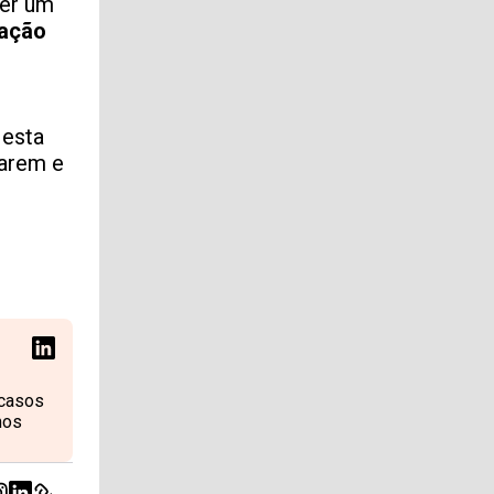
ter um
nação
 esta
zarem e
 casos
mos