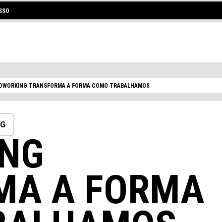
SSO
COWORKING TRANSFORMA A FORMA COMO TRABALHAMOS
NG
ING
MA A FORMA
 COWORKING OU UM ESCRITÓRIO P