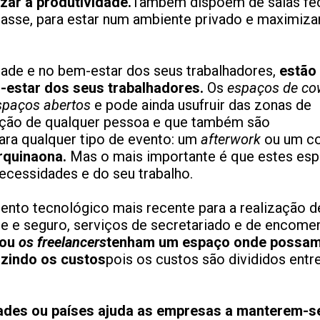
zar a produtividade.
Também dispõem de salas fe
tasse, para estar num ambiente privado e maximiza
ade e no bem-estar dos seus trabalhadores,
estão
-estar dos seus trabalhadores.
Os
espaços de co
spaços abertos
e pode ainda usufruir das zonas de
ição de qualquer pessoa e que também são
para qualquer tipo de evento: um
afterwork
ou um c
rquinaona.
Mas o mais importante é que estes es
cessidades e do seu trabalho.
nto tecnológico mais recente para a realização d
te e seguro, serviços de secretariado e de encomen
ou
os freelancers
tenham um espaço onde possa
zindo os custos
pois os custos são divididos entr
ades ou países ajuda as empresas a manterem-s