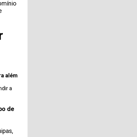
omínio
e
r
ra além
dir a
po de
ipas,