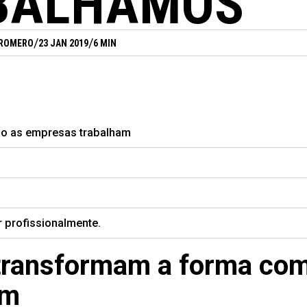
BALHAMOS
/
/
 ROMERO
23 JAN 2019
6 MIN
mo as empresas trabalham
 profissionalmente.
ransformam a forma co
am