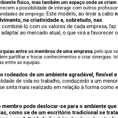
biente físico, mas também um espaço onde se criam 
erecem a possibilidade de interagir com outros profissio
Este modelo, ao levar a cabo
n
tunidades de emprego.
imento, na criatividade e, sobretudo, nas
 combiná-lo com os valores de cada empresa, fa
adaptar ao mercado atual, o que virá a favorecer o
arquias entre os membros de uma empresa
, pelo que s
 partilhar e trocar conhecimentos e criar sinergias. Is
s entre as equipas.
o rodeados de um ambiente agradável, flexível e
alidade de vida no trabalho, conduzindo a um menor
se sinta mais realizado em relação à forma como e
 o membro pode deslocar-se para o ambiente que
as, como se de um escritório tradicional se trat