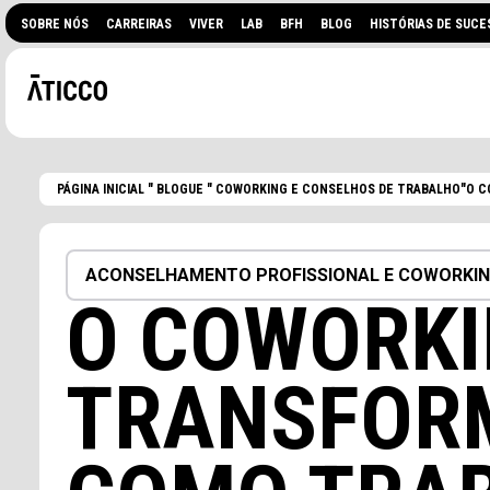
SOBRE NÓS
CARREIRAS
VIVER
LAB
BFH
BLOG
HISTÓRIAS DE SUCE
PÁGINA INICIAL
"
BLOGUE
"
COWORKING E CONSELHOS DE TRABALHO
"O 
ACONSELHAMENTO PROFISSIONAL E COWORKI
O COWORK
TRANSFOR
PROCURA UM ESPAÇO DE
EVENTOS?