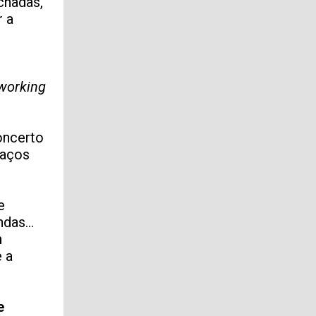
chadas,
r a
working
oncerto
paços
e
das...
m
e a
e