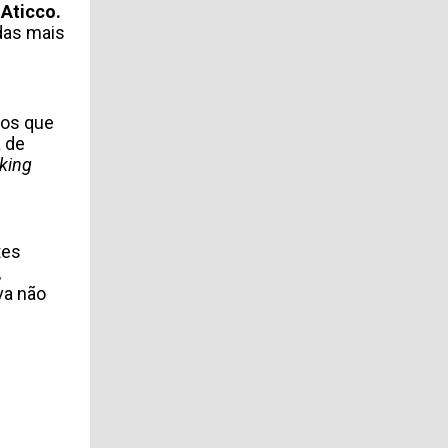
o
Aticco.
das mais
mos que
a de
king
tes
,
va não