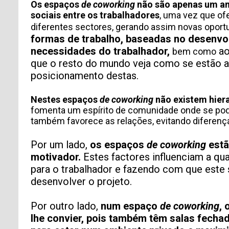
Os espaços
de coworking
não são apenas um am
sociais entre os trabalhadores
, uma vez que of
diferentes sectores, gerando assim novas opor
formas de trabalho, baseadas no desenvolv
necessidades do trabalhador,
ao
bem como
que o resto do mundo veja como se estão a 
posicionamento destas.
Nestes espaços
de coworking
não existem hier
fomenta um espírito de comunidade onde se podem
INFORMACIÓN PERSONAL
também favorece as relações, evitando diferença
Por um lado,
os espaços
de coworking
estã
motivador.
Estes factores influenciam a qu
para o trabalhador e fazendo com que este 
desenvolver o projeto.
Por outro lado,
num espaço
de coworking
,
lhe convier, pois também têm salas fechad