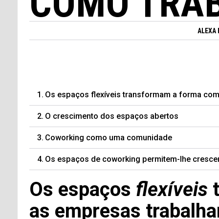
COMO TRA
ALEXA
Os espaços flexíveis transformam a forma co
O crescimento dos espaços abertos
Coworking como uma comunidade
Os espaços de coworking permitem-lhe crescer
Os espaços
flexíveis
t
as empresas trabalh