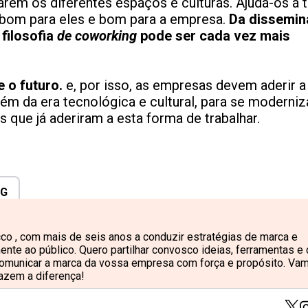
rem os diferentes espaços e culturas. Ajuda-os a 
 é bom para eles e bom para a empresa.
D
a dissemi
filosofia
de coworking
pode ser cada vez mais
e o futuro.
e, por isso, as empresas devem aderir a
m da era tecnológica e cultural, para se moderni
ue já aderiram a esta forma de trabalhar.
NG
cco , com mais de seis anos a conduzir estratégias de marca e
nte ao público. Quero partilhar convosco ideias, ferramentas e
 comunicar a marca da vossa empresa com força e propósito. Va
fazem a diferença!