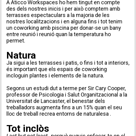
A Aticco Workspaces ho hem tingut en compte
des dels nostres inicis i per això comptem amb
terrasses espectaculars a la majoria de
les
nostres localitzacions
i en alguna fins i tot tenim
un
coworking amb piscina
per donar-se un bany
entre reunió i reunió quan la temperatura ho
TIPUS DE SOL·LICITUD
permet.
Natura
Ja sigui a les terrasses i patis, o fins i tot a interiors,
és important que els espais de coworking
Missatge
incloguin plantes i elements de la natura.
Segons un estudi dut a terme per Sir Cary Cooper,
professor de Psicologia i Salut Organitzacional a la
Universitat de Lancaster, el
benestar dels
treballadors augmenta fins a un 15% quan el seu
Accepto rebre comunicacions d'Aticco
lloc de treball recrea entorns de naturalesa
.
Accepto la
Política de Privacitat
*
Tot inclòs
Last but not least
, perquè puguis enfocar-te en el