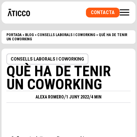
CONTACTA
PORTADA
»
BLOG
»
CONSELLS LABORALS I COWORKING
»
QUÈ HA DE TENIR
UN COWORKING
BUSQUES UN ESPAI DE COWORKING O UNA
OFICINA PRIVADA? UNA SALA PER
CONSELLS LABORALS I COWORKING
ESDEVENIMENTS?
QUÈ HA DE TENIR
UN COWORKING
/
/
ALEXA ROMERO
1 JUNY 2022
4 MIN