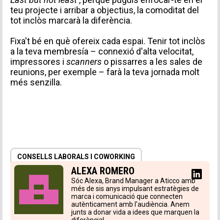
teu projecte i arribar a objectius, la comoditat del
tot inclòs marcarà la diferència.
Fixa't bé en què ofereix cada espai. Tenir tot inclòs
a la teva membresía – connexió d'alta velocitat,
impressores i
scanners
o pissarres a les sales de
reunions, per exemple – farà la teva jornada molt
més senzilla.
CONSELLS LABORALS I COWORKING
ALEXA ROMERO
Sóc Alexa, Brand Manager a Aticco amb
més de sis anys impulsant estratègies de
marca i comunicació que connecten
autènticament amb l'audiència. Anem
junts a donar vida a idees que marquen la