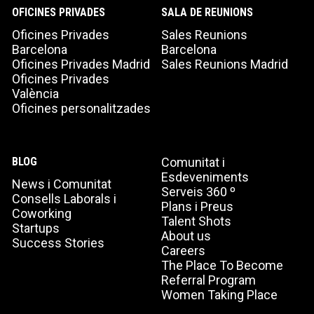
OFICINES PRIVADES
SALA DE REUNIONS
Oficines Privades
Sales Reunions
Barcelona
Barcelona
Oficines Privades Madrid
Sales Reunions Madrid
Oficines Privades
València
Oficines personalitzades
BLOG
Comunitat i
Esdeveniments
News i Comunitat
Serveis 360 º
Consells Laborals i
Plans i Preus
Coworking
Talent Shots
Startups
About us
Success Stories
Careers
The Place To Become
Referral Program
Women Taking Place