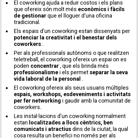
El coworking ajuda a reduir costos i els
plans
que ofereix són molt més
econòmics i fàcils
de gestionar
que el lloguer d'una oficina
tradicional.
Els espais d'un coworking estan dissenyats per
Missatge
potenciar la creativitat i el benestar dels
coworkers
.
Per als professionals autònoms o que realitzen
teletreball, el coworking ofereix un espai on es
poden
concentrar
, que els brinda més
professionalisme
i els permet
separar la seva
Accepto rebre comunicacions d'Aticco
vida laboral de la personal
.
Accepto la
Política de Privacitat
*
El coworking ofereix als seus usuaris múltiples
espais, workshops, esdeveniments i activitats
per fer networking
i gaudir amb la comunitat de
coworkers.
Les instal·lacions d'un coworking normalment
estan
localitzades a llocs cèntrics, ben
comunicats i atractius
dins de la ciutat, la qual
cosa resulta un benefici no només per als