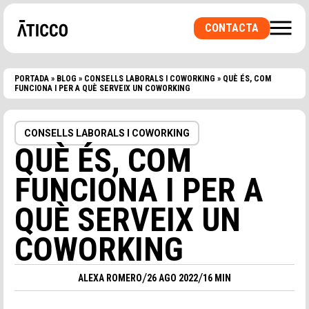
CONTACTA
PORTADA
»
BLOG
»
CONSELLS LABORALS I COWORKING
»
QUÈ ÉS, COM
FUNCIONA I PER A QUÈ SERVEIX UN COWORKING
CONSELLS LABORALS I COWORKING
QUÈ ÉS, COM
FUNCIONA I PER A
QUÈ SERVEIX UN
COWORKING
BUSQUES UN ESPAI?
BUSQUES UN ESPAI DE COWORKING O UNA
/
/
ALEXA ROMERO
26 AGO 2022
16 MIN
OFICINA PRIVADA? UNA SALA PER
ESDEVENIMENTS?