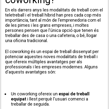
En els darrers anys les modalitats de treball com el
teletreball i el
treball híbrid
han pres cada cop més
importància, tant al món de l'emprenedoria com el
de les pimes i les grans empreses, i moltes
persones pensen que l'única opció que tenen és
treballar des de casa o una cafeteria, o bé, llogar
una oficina tradicional.
INFORMACIÓ PERSONAL
El coworking és un espai de treball dissenyat per
potenciar aquestes noves modalitats de treball i
que ofereix múltiples
avantatges
per als
professionals i les empreses modernes. Alguns
d'aquests avantatges són:
Un coworking ofereix un
espai de treball
equipat
i llest perquè l'usuari comenci a
treballar de seguida.
TIPUS DE SOL·LICITUD