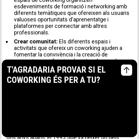
esdeveniments de formació i networking amb
diferents temàtiques que ofereixen als usuaris
valuoses oportunitats d'aprenentatge i
plataformes per connectar amb altres
professionals.
Crear comunitat:
Els diferents espais i
activitats que ofereix un coworking ajuden a
fomentar la convivència i la creació de
connexions professionals entre els membres,
que es converteixen en una comunitat.
T'AGRADARIA PROVAR SI EL
COWORKING ÉS PER A TU?
¿ què sorgeix el
concepte coworking?
El terme coworking va ser utilitzat per primera
vegada el 1999 pel dissenyador de videojocs nord-
americà Bernie DeKoven, que per a ell significava
“treballar junts com a iguals”. Encara que va ser
uns anys abans, el 1995, que va néixer un dels