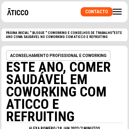
CONTACTO
PÁGINA INICIAL
"
BLOGUE
"
COWORKING E CONSELHOS DE TRABALHO
"ESTE
ANO COMA SAUDÁVEL NO COWORKING COM ATICCO E REFRUITING
PROCURA UM ESPAÇO DE COWORKING OU UM
ESCRITÓRIO PRIVADO? UMA SALA PARA
EVENTOS?
ACONSELHAMENTO PROFISSIONAL E COWORKING
ESTE ANO, COMER
SAUDÁVEL EM
COWORKING COM
ATICCO E
REFRUITING
/
/
ALEXA ROMERO
18 JAN 2022
2 MINUTOS