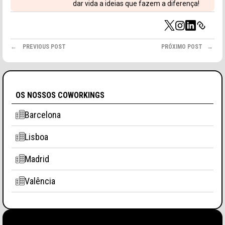
dar vida a ideias que fazem a diferença!
TIPO DE SOLICITUD
PREVIOUS POST
PRÓXIMO POST
OS NOSSOS COWORKINGS
Barcelona
Acepto recibir comunicaciones de Aticco
Lisboa
Acepto la
Política de Privacidad
*
Madrid
Valência