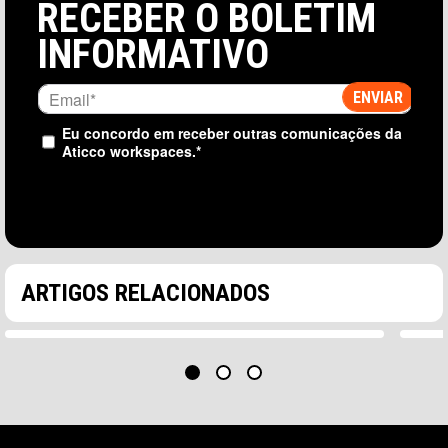
RECEBER O BOLETIM
INFORMATIVO
Eu concordo em receber outras comunicações da
Aticco workspaces.
*
ACONSELHAMENTO PROFISSIONAL E COWORKING
3MIN
AC
Como o coworking responde à procura por
Por
experiências de trabalho personalizadas
um 
ARTIGOS RELACIONADOS
O estagnação do coworking No entanto, nos anos
Par
após a pandemia, o setor...
trab