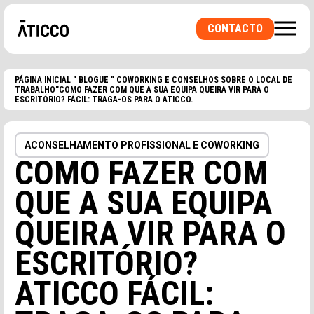
CONTACTO
PÁGINA INICIAL
"
BLOGUE
"
COWORKING E CONSELHOS SOBRE O LOCAL DE
TRABALHO
"COMO FAZER COM QUE A SUA EQUIPA QUEIRA VIR PARA O
ESCRITÓRIO? FÁCIL: TRAGA-OS PARA O ATICCO.
ACONSELHAMENTO PROFISSIONAL E COWORKING
COMO FAZER COM
PROCURA UM ESPAÇO DE COWORKING OU UM
ESCRITÓRIO PRIVADO? UMA SALA PARA
QUE A SUA EQUIPA
EVENTOS?
QUEIRA VIR PARA O
ESCRITÓRIO?
ATICCO FÁCIL: