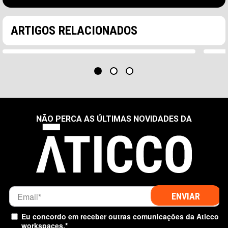
Como o coworking responde à procura por
Por
experiências de trabalho personalizadas
um 
ARTIGOS RELACIONADOS
O estagnação do coworking No entanto, nos anos
Par
após a pandemia, o setor...
trab
NÃO PERCA AS ÚLTIMAS NOVIDADES DA
Eu concordo em receber outras comunicações da Aticco
workspaces.
*