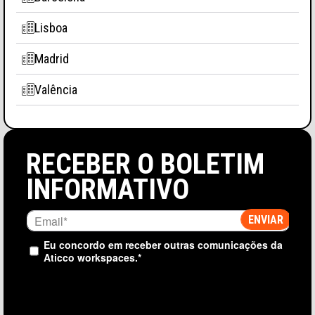
Lisboa
Madrid
Valência
RECEBER O BOLETIM
INFORMATIVO
Eu concordo em receber outras comunicações da
Aticco workspaces.
*
ACONSELHAMENTO PROFISSIONAL E COWORKING
3MIN
AC