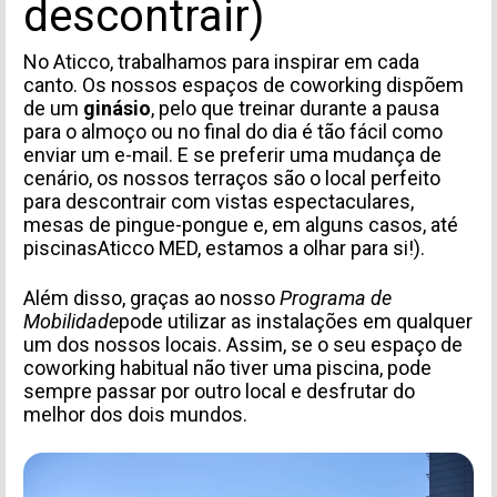
descontrair)
No Aticco, trabalhamos para inspirar em cada
canto. Os nossos espaços de coworking dispõem
INFORMACIÓN PERSONAL
de um
ginásio
, pelo que treinar durante a pausa
para o almoço ou no final do dia é tão fácil como
enviar um e-mail.
E se preferir uma mudança de
cenário, os nossos terraços são o local perfeito
para descontrair com vistas espectaculares,
mesas de pingue-pongue e, em alguns casos, até
piscinasAticco MED, estamos a olhar para si!).
Além disso, graças ao nosso
Programa de
Mobilidade
pode utilizar as instalações em qualquer
um dos nossos locais. Assim, se o seu espaço de
TIPO DE SOLICITUD
coworking habitual não tiver uma piscina, pode
sempre passar por outro local e desfrutar do
melhor dos dois mundos.