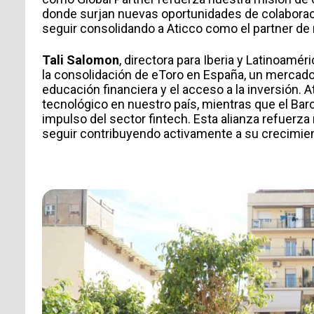
TIPO DE SOLICITUD
donde surjan nuevas oportunidades de colaboraci
seguir consolidando a Aticco como el partner de 
Tali Salomon
, directora para Iberia y Latinoamé
la consolidación de eToro en España, un mercado
educación financiera y el acceso a la inversión.
tecnológico en nuestro país, mientras que el Ba
impulso del sector fintech. Esta alianza refuerz
seguir contribuyendo activamente a su crecimient
Acepto recibir comunicaciones de Aticc
Acepto la
Política de Privacidad
*