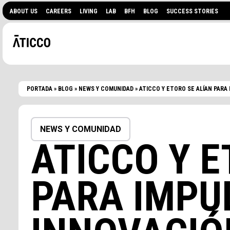
ABOUT US
CAREERS
LIVING
LAB
BFH
BLOG
SUCCESS STORIES
PORTADA
»
BLOG
»
NEWS Y COMUNIDAD
»
ATICCO Y ETORO SE ALÍAN PARA
NEWS Y COMUNIDAD
ATICCO Y E
PARA IMPU
¿BUSCAS UN ESPACIO 
EVENTOS?