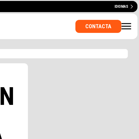
IDIOMAS
ENGLISH
CATALÀ
PORTUGUÊS
CONTACTA
AN
VADA? ¿UNA SALA PARA