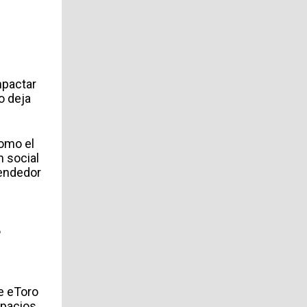
mpactar
o deja
como el
n social
rendedor
e
e eToro
spacios