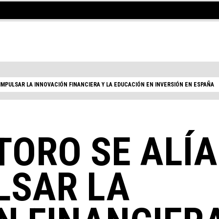
 IMPULSAR LA INNOVACIÓN FINANCIERA Y LA EDUCACIÓN EN INVERSIÓN EN ESPAÑA
TORO SE ALÍ
LSAR LA
DE COWORKING O UNA OFICINA PRI