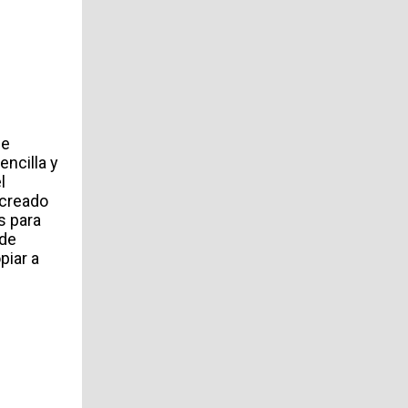
ue
encilla y
l
 creado
s para
 de
piar a