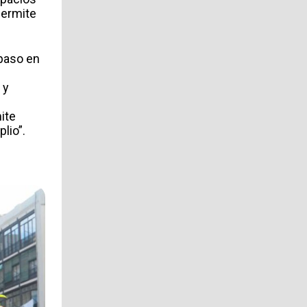
permite
 paso en
 y
l
ite
lio”.