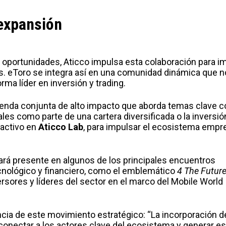
 expansión
oportunidades, Aticco impulsa esta colaboración para i
s. eToro se integra así en una comunidad dinámica que n
ma líder en inversión y trading.
agenda conjunta de alto impacto que aborda temas clave 
tales como parte de una cartera diversificada o la inversió
 activo en
Aticco Lab
, para impulsar el ecosistema emp
rá presente en algunos de los principales encuentros
cnológico y financiero, como el emblemático
4 The Futur
ersores y líderes del sector en el marco del Mobile World
ncia de este movimiento estratégico: “La incorporación d
conectar a los actores clave del ecosistema y generar e