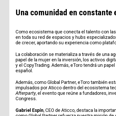
Una comunidad en constante
Como ecosistema que conecta el talento con las 
en toda su red de espacios y hubs especializado
de crecer, aportando su experiencia como platafor
La colaboración se materializa a través de una 
INFORMACIÓN PERSONAL
papel de la mujer en la inversión, los activos digi
y el CopyTrading. Además, eToro tendrá un papel
español.
Además, como Global Partner, eToro también esta
impulsados por Aticco dentro del ecosistema te
Afterparty
, el evento que reúne a fundadores, inv
Congress.
Gabriel Espín
, CEO de Aticco, destaca la importa
como Global Partner refuerza nuestra misión de 