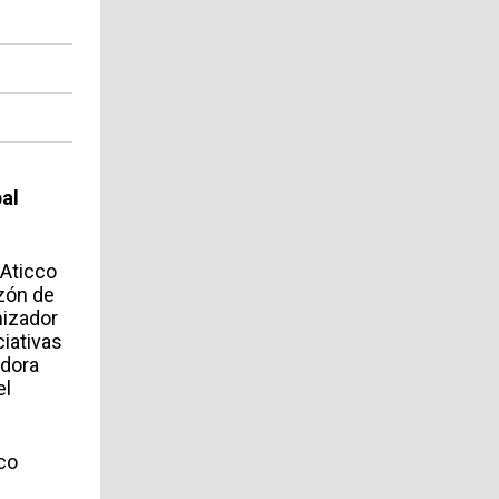
al
 Aticco
azón de
mizador
ciativas
edora
el
co