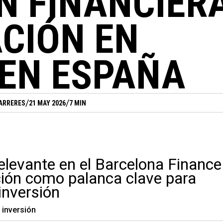
N FINANCIER
ACIÓN EN
 EN ESPAÑA
/
/
FARRERES
21 MAY 2026
7 MIN
relevante en el Barcelona Finance
ión como palanca clave para
inversión
 inversión