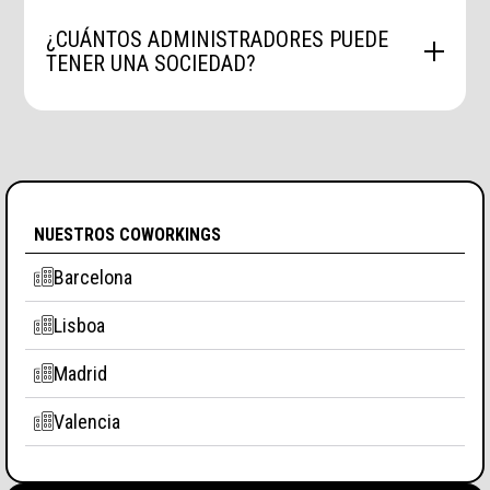
único socio capitalista y administrador.
¿CUÁNTOS ADMINISTRADORES PUEDE
TENER UNA SOCIEDAD?
En España, una Sociedad de Responsabilidad
Limitada (SL) puede tener uno (Único) o más
socios administradores (solidarios o
mancomunados).
NUESTROS COWORKINGS
Barcelona
Lisboa
Madrid
Valencia