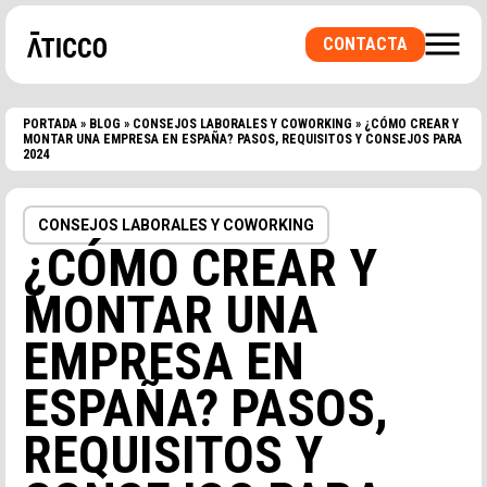
CONTACTA
PORTADA
»
BLOG
»
CONSEJOS LABORALES Y COWORKING
»
¿CÓMO CREAR Y
MONTAR UNA EMPRESA EN ESPAÑA? PASOS, REQUISITOS Y CONSEJOS PARA
2024
CONSEJOS LABORALES Y COWORKING
¿CÓMO CREAR Y
¿BUSCAS UN ESPACIO DE COWORKING O UNA
MONTAR UNA
OFICINA PRIVADA? ¿UNA SALA PARA
EVENTOS?
EMPRESA EN
ESPAÑA? PASOS,
REQUISITOS Y