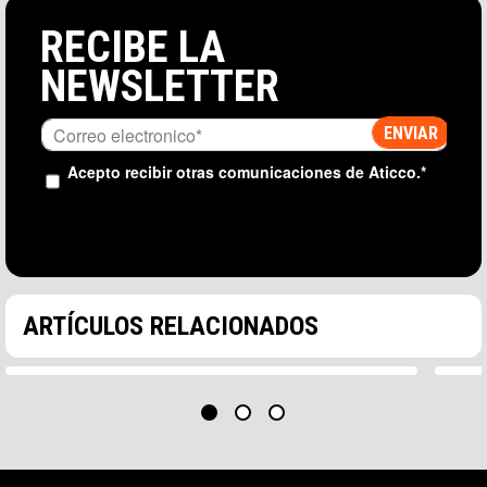
RECIBE LA
NEWSLETTER
Acepto recibir otras comunicaciones de Aticco.
*
CONSEJOS LABORALES Y COWORKING
3MIN
CO
Cómo el coworking responde a la demanda
¿Po
de experiencias laborales personalizadas
una
ARTÍCULOS RELACIONADOS
El estancamiento del coworking Sin embargo, en los
Para
años posteriores a la pandemia el sector…
trab