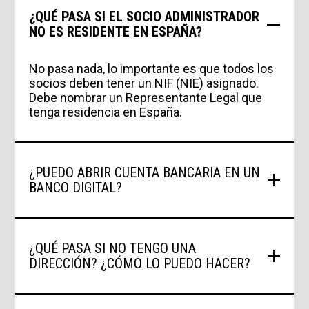
¿QUÉ PASA SI EL SOCIO ADMINISTRADOR
NO ES RESIDENTE EN ESPAÑA?
No pasa nada, lo importante es que todos los
socios deben tener un NIF (NIE) asignado.
Debe nombrar un Representante Legal que
tenga residencia en España.
¿PUEDO ABRIR CUENTA BANCARIA EN UN
BANCO DIGITAL?
Para la cuenta personal de donde se
descontará la cuota de Seguridad Social, hay
algunos bancos si están vinculados con la
entidad. Sin embargo, para la cuenta
¿QUÉ PASA SI NO TENGO UNA
empresarial no se recomienda un banco con
DIRECCIÓN? ¿CÓMO LO PUEDO HACER?
sede física.
Se puede contratar una “Oficina Virtual”. En
Aticco, ofrecemos este tipo de servicio para
poder acceder a una dirección en territorio