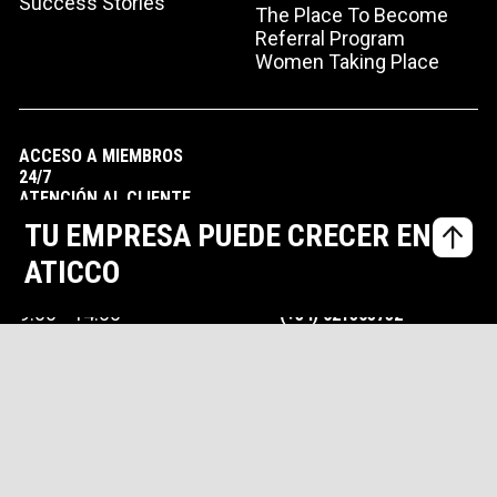
Success Stories
The Place To Become
Referral Program
Women Taking Place
ACCESO A MIEMBROS
24/7
ATENCIÓN AL CLIENTE
Lunes - Jueves
TU EMPRESA PUEDE CRECER EN
9:00 - 18:30
ATICCO
Viernes
HOLA@ATICCO.COM
9:00 - 14:00
(+34) 621505752
POLÍTICA PRIVACIDAD
AVISO DE COOKIES
AVISO LEGAL