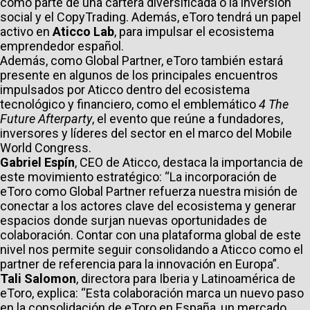
como parte de una cartera diversificada o la inversión
social y el CopyTrading. Además, eToro tendrá un papel
activo en
Aticco Lab
, para impulsar el ecosistema
emprendedor español.
Además, como Global Partner, eToro también estará
presente en algunos de los principales encuentros
impulsados por Aticco dentro del ecosistema
tecnológico y financiero, como el emblemático
4 The
Future Afterparty
, el evento que reúne a fundadores,
inversores y líderes del sector en el marco del Mobile
World Congress.
Gabriel Espín
, CEO de Aticco, destaca la importancia de
este movimiento estratégico: “La incorporación de
eToro como Global Partner refuerza nuestra misión de
conectar a los actores clave del ecosistema y generar
espacios donde surjan nuevas oportunidades de
colaboración. Contar con una plataforma global de este
nivel nos permite seguir consolidando a Aticco como el
partner de referencia para la innovación en Europa”.
Tali Salomon
, directora para Iberia y Latinoamérica de
eToro, explica: “Esta colaboración marca un nuevo paso
en la consolidación de eToro en España, un mercado