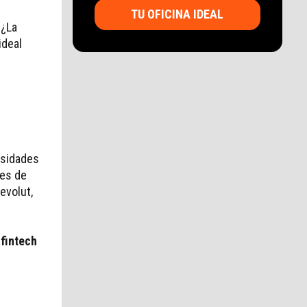
TU OFICINA IDEAL
 ¿La
ideal
esidades
des de
evolut,
fintech