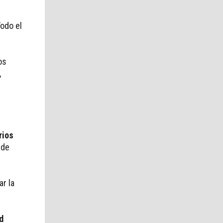
odo el
os
,
rios
 de
r la
d