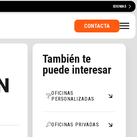
IDIOMAS
ENGLISH
CATALÀ
PORTUGUÊS
CONTACTA
También te
puede interesar
N
VADA? ¿UNA SALA PARA
OFICINAS
PERSONALIZADAS
OFICINAS PRIVADAS