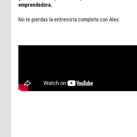
emprendedora.
No te pierdas la entrevista completa con Alex:
Acepto recibir comunicaciones de Aticc
Acepto la
Política de Privacidad
*