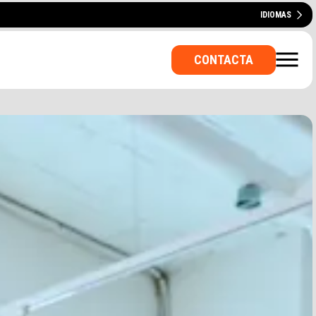
IDIOMAS
ESPAÑOL
ENGLISH
PORTUGUÊS
CONTACTA
VADA? UNA SALA PER