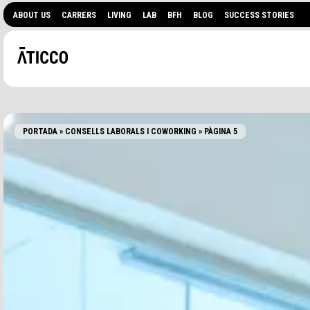
ABOUT US
CARRERS
LIVING
LAB
BFH
BLOG
SUCCESS STORIES
PORTADA
»
CONSELLS LABORALS I COWORKING
»
PÀGINA 5
BUSQUES UN ESPAI 
ESDEVENIMENTS?