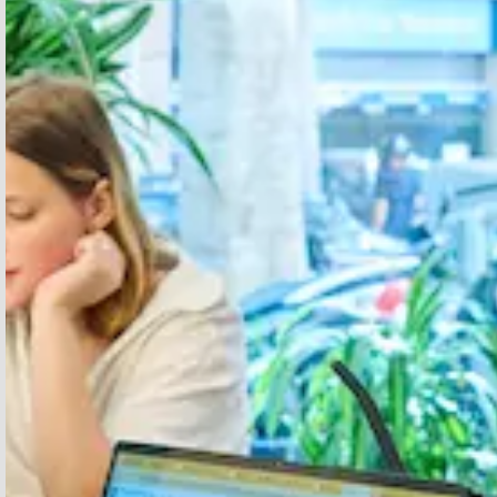
TIPUS DE SOL·LICITUD
Missatge
Accepto rebre comunicacions d'At
Accepto la
Política de Privacitat
*