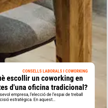
CONSELLS LABORALS I COWORKING
uè escollir un coworking en
ABORALS I
s d'una oficina tradicional?
CONSELLS LABORALS I
OWORKING
ABORALS I
COWORKING
sevol empresa, l'elecció de l'espai de treball
OWORKING
CONSELLS LABORALS I
El model de treball
cisió estratègica. En aquest…
COWORKING
CONSELLS LABORALS I
r a