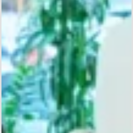
Missatge
Accepto rebre comunicacions d'Aticco
Accepto la
Política de Privacitat
*