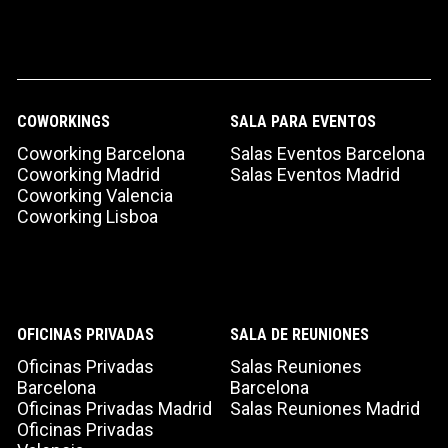
TIPO DE SOLICITUD
COWORKINGS
SALA PARA EVENTOS
Coworking Barcelona
Salas Eventos Barcelona
Coworking Madrid
Salas Eventos Madrid
Coworking Valencia
Coworking Lisboa
Acepto recibir comunicaciones de Aticco
OFICINAS PRIVADAS
SALA DE REUNIONES
Acepto la
Política de Privacidad
*
Oficinas Privadas
Salas Reuniones
Barcelona
Barcelona
Oficinas Privadas Madrid
Salas Reuniones Madrid
Oficinas Privadas