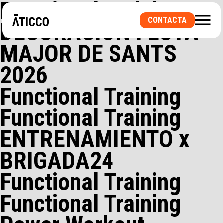
Functional Training
CONTACTA
DECORACIÓN FESTA
¿BUSCAS UN ESPACIO DE COWORKING O UNA
MAJOR DE SANTS
OFICINA PRIVADA? ¿UNA SALA PARA
EVENTOS?
2026
Functional Training
Functional Training
ENTRENAMIENTO x
BRIGADA24
Functional Training
Functional Training