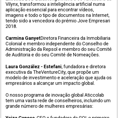
Vilynx, transformou a inteligência artificial numa
aplicação essencial para encontrar vídeos,
imagens e todo o tipo de documentos na Internet,
Acepto recibir comunicaciones de Aticco
tendo sido a vencedora do prémio Jove Empresari
2018.
Acepto la
Política de Privacidad
*
Carmina Ganyet
Diretora Financeira da Inmobiliaria
Colonial e membro independente do Conselho de
Administração da Repsol e membro do seu Comité
de Auditoria e do seu Comité de Nomeações.
Laura González - Estefani
, fundadora e diretora
executiva da TheVentureCity, que propõe um
modelo de investimento e aceleração que ajuda os
empresários a alcançar um impacto global.
O nosso programa de inovação global Aticcolab
tem uma vasta rede de conselheiros, incluindo um
grande número de mulheres empresárias:
Yaiza Canosa
, CEO e fundadora da GOI,
o primeiro