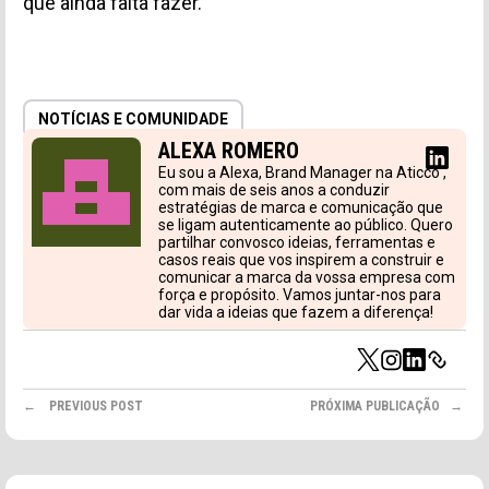
que ainda falta fazer.
NOTÍCIAS E COMUNIDADE
ALEXA ROMERO
Eu sou a Alexa, Brand Manager na Aticco ,
com mais de seis anos a conduzir
estratégias de marca e comunicação que
se ligam autenticamente ao público. Quero
partilhar convosco ideias, ferramentas e
casos reais que vos inspirem a construir e
comunicar a marca da vossa empresa com
força e propósito. Vamos juntar-nos para
dar vida a ideias que fazem a diferença!
PREVIOUS POST
PRÓXIMA PUBLICAÇÃO
NOTÍCIAS E COMUNIDADE
3MIN
NO
Aticco Diagrame a CoworkingSpain
Ina
Conference 2026
do 
Na semana passada, tivemos o privilégio de acolher
Na 