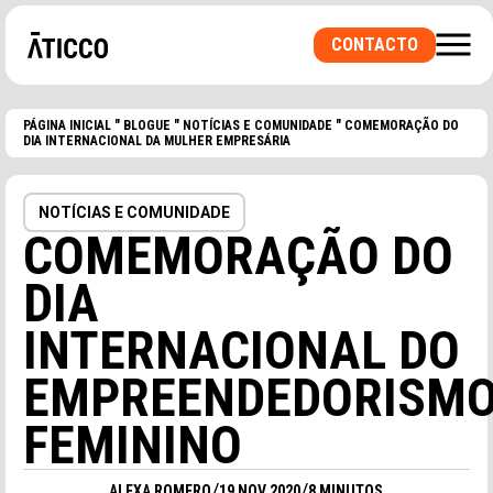
CONTACTO
PÁGINA INICIAL
"
BLOGUE
"
NOTÍCIAS E COMUNIDADE
"
COMEMORAÇÃO DO
DIA INTERNACIONAL DA MULHER EMPRESÁRIA
NOTÍCIAS E COMUNIDADE
COMEMORAÇÃO DO
PROCURA UM ESPAÇO DE COWORKING OU UM
ESCRITÓRIO PRIVADO? UMA SALA PARA
DIA
EVENTOS?
INTERNACIONAL DO
EMPREENDEDORISM
FEMININO
/
/
ALEXA ROMERO
19 NOV 2020
8 MINUTOS