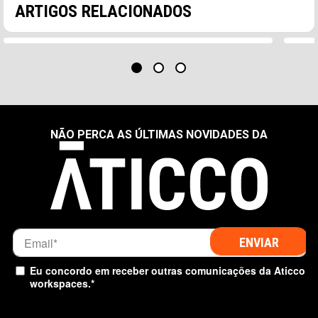
ARTIGOS RELACIONADOS
uma nova edição da CoworkingSpain Conference
ina
(CWSC),…
cow
NÃO PERCA AS ÚLTIMAS NOVIDADES DA
Eu concordo em receber outras comunicações da Aticco
workspaces.
*