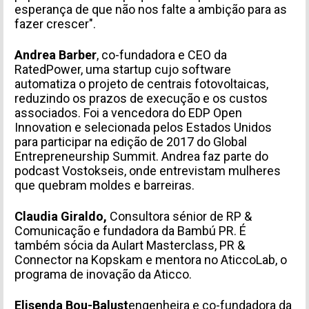
esperança de que não nos falte a ambição para as
fazer crescer".
INFORMACIÓN PERSONAL
Andrea Barber
, co-fundadora e CEO da
RatedPower, uma startup cujo software
automatiza o projeto de centrais fotovoltaicas,
reduzindo os prazos de execução e os custos
associados. Foi a vencedora do EDP Open
Innovation e selecionada pelos Estados Unidos
para participar na edição de 2017 do Global
Entrepreneurship Summit. Andrea faz parte do
podcast Vostokseis, onde entrevistam mulheres
que quebram moldes e barreiras.
TIPO DE SOLICITUD
Claudia Giraldo,
Consultora sénior de RP &
Comunicação e fundadora da Bambú PR. É
também sócia da Aulart Masterclass, PR &
Connector na Kopskam e mentora no AticcoLab, o
programa de inovação da Aticco.
Elisenda Bou-Balust
engenheira e co-fundadora da