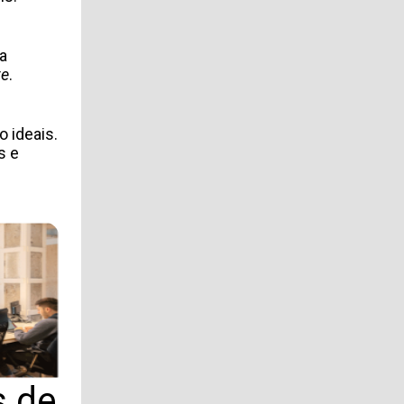
a
te
.
 ideais.
s e
s de