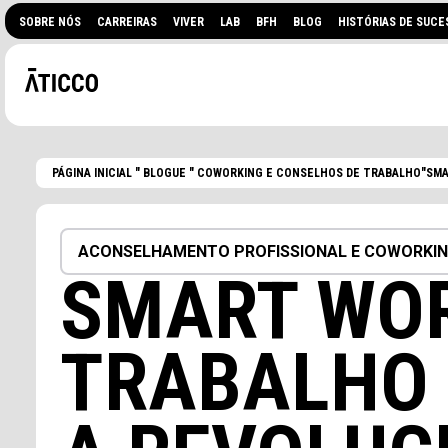
SOBRE NÓS
CARREIRAS
VIVER
LAB
BFH
BLOG
HISTÓRIAS DE SUCE
PÁGINA INICIAL
"
BLOGUE
"
COWORKING E CONSELHOS DE TRABALHO
"SMA
ACONSELHAMENTO PROFISSIONAL E COWORKI
SMART WOR
TRABALHO 
PROCURA UM ESPAÇO DE
EVENTOS?