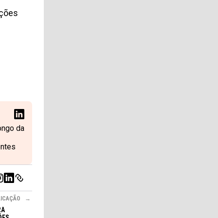
ações
longo da
entes
LICAÇÃO
RA
ÕES