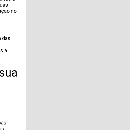
suas
ação no
a das
s a
 sua
pas
is.