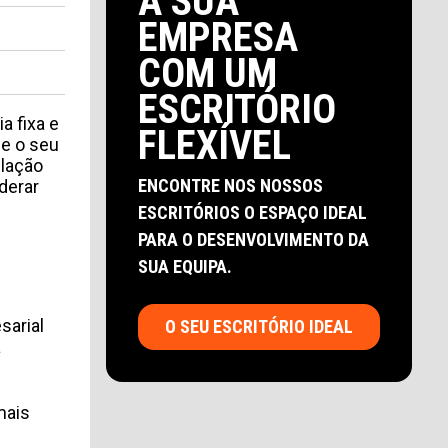
A SUA
EMPRESA
COM UM
ESCRITÓRIO
a fixa e
FLEXÍVEL
 e o seu
elação
ENCONTRE NOS NOSSOS
derar
ESCRITÓRIOS O ESPAÇO IDEAL
PARA O DESENVOLVIMENTO DA
SUA EQUIPA.
sarial
O SEU ESCRITÓRIO IDEAL
a
mais