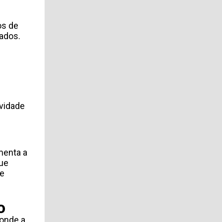
os de
ados.
vidade
menta a
que
de
o
onde a