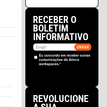
RECEBER O
BOLETIM
INFORMATIVO
Eu concordo em receber outras
comunicações da Aticco
workspaces.
*
REVOLUCIONE