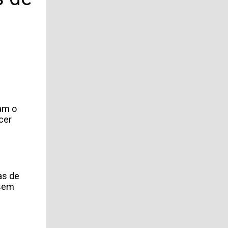
am o
cer
as de
 sem