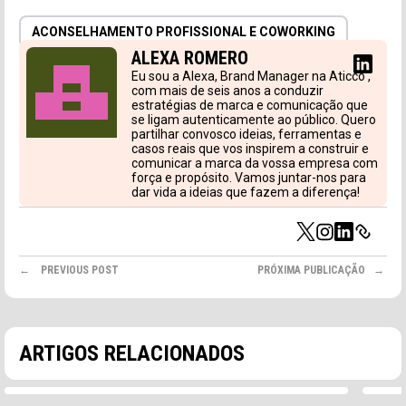
ACONSELHAMENTO PROFISSIONAL E COWORKING
ALEXA ROMERO
Eu sou a Alexa, Brand Manager na Aticco ,
com mais de seis anos a conduzir
estratégias de marca e comunicação que
se ligam autenticamente ao público. Quero
partilhar convosco ideias, ferramentas e
casos reais que vos inspirem a construir e
comunicar a marca da vossa empresa com
força e propósito. Vamos juntar-nos para
dar vida a ideias que fazem a diferença!
PREVIOUS POST
PRÓXIMA PUBLICAÇÃO
ACONSELHAMENTO PROFISSIONAL E COWORKING
3MIN
AC
Como o coworking responde à procura por
Por
experiências de trabalho personalizadas
um 
ARTIGOS RELACIONADOS
O estagnação do coworking No entanto, nos anos
Par
após a pandemia, o setor...
trab