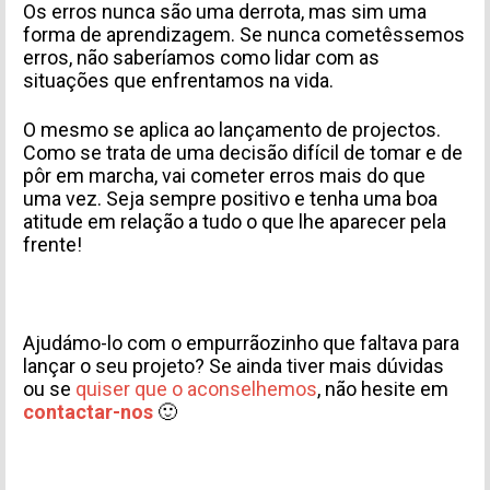
TIPO DE SOLICITUD
Os erros nunca são uma derrota, mas sim uma
forma de aprendizagem. Se nunca cometêssemos
erros, não saberíamos como lidar com as
situações que enfrentamos na vida.
O mesmo se aplica ao lançamento de projectos.
Como se trata de uma decisão difícil de tomar e de
pôr em marcha, vai cometer erros mais do que
uma vez. Seja sempre positivo e tenha uma boa
atitude em relação a tudo o que lhe aparecer pela
frente!
Acepto recibir comunicaciones de Aticco
Acepto la
Política de Privacidad
*
Ajudámo-lo com o empurrãozinho que faltava para
lançar o seu projeto? Se ainda tiver mais dúvidas
ou se
quiser que o aconselhemos
, não hesite em
contactar-nos
🙂