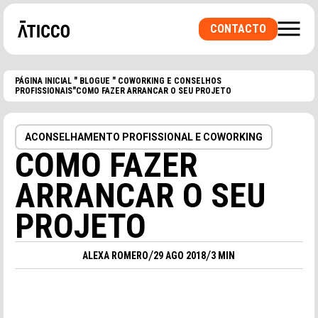
CONTACTO
PÁGINA INICIAL
"
BLOGUE
"
COWORKING E CONSELHOS
PROFISSIONAIS
"COMO FAZER ARRANCAR O SEU PROJETO
PROCURA UM ESPAÇO DE COWORKING OU UM
ESCRITÓRIO PRIVADO? UMA SALA PARA
EVENTOS?
ACONSELHAMENTO PROFISSIONAL E COWORKING
COMO FAZER
ARRANCAR O SEU
PROJETO
/
/
ALEXA ROMERO
29 AGO 2018
3 MIN