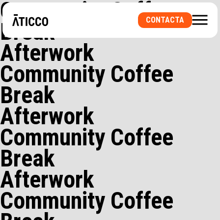
Community Coffee
CONTACTA
Break
¿BUSCAS UN ESPACIO DE COWORKING O UNA
Afterwork
OFICINA PRIVADA? ¿UNA SALA PARA
EVENTOS?
Community Coffee
Break
Afterwork
Community Coffee
Break
Afterwork
Community Coffee