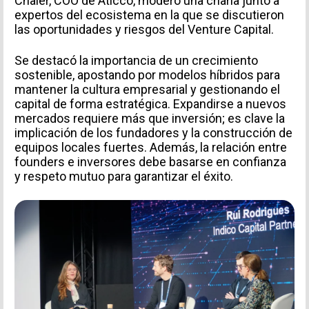
Chaler, COO de Aticco, moderó una charla junto a
expertos del ecosistema en la que se discutieron
las oportunidades y riesgos del Venture Capital.
INFORMACIÓN PERSONAL
Se destacó la importancia de un crecimiento
sostenible, apostando por modelos híbridos para
mantener la cultura empresarial y gestionando el
capital de forma estratégica. Expandirse a nuevos
mercados requiere más que inversión; es clave la
implicación de los fundadores y la construcción de
equipos locales fuertes. Además, la relación entre
founders e inversores debe basarse en confianza
y respeto mutuo para garantizar el éxito.
TIPO DE SOLICITUD