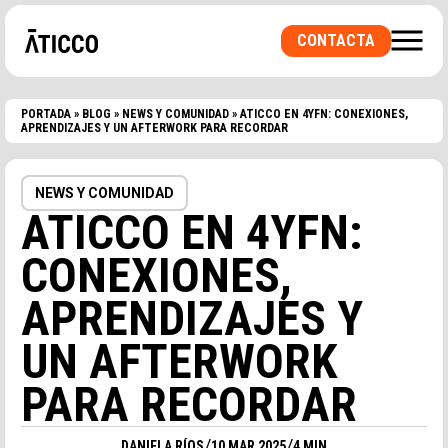
CONTACTA
PORTADA
»
BLOG
»
NEWS Y COMUNIDAD
»
ATICCO EN 4YFN: CONEXIONES,
APRENDIZAJES Y UN AFTERWORK PARA RECORDAR
NEWS Y COMUNIDAD
ATICCO EN 4YFN:
¿BUSCAS UN ESPACIO DE COWORKING O UNA
OFICINA PRIVADA? ¿UNA SALA PARA
CONEXIONES,
EVENTOS?
APRENDIZAJES Y
UN AFTERWORK
PARA RECORDAR
/
/
DANIELA RÍOS
10 MAR 2025
4 MIN