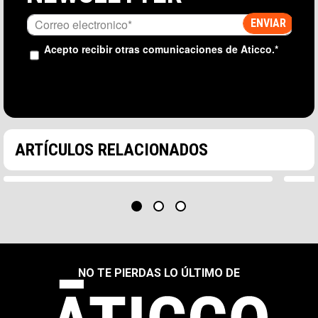
Acepto recibir otras comunicaciones de Aticco.
*
NEWS Y COMUNIDAD
3MIN
NE
Aticco Diagrame acoge el CoworkingSpain
Ina
Conference 2026
sur
La semana pasada tuvimos el privilegio de acoger
La 
ARTÍCULOS RELACIONADOS
una nueva edición de CoworkingSpain Conference
ape
(CWSC),…
inn
NO TE PIERDAS LO ÚLTIMO DE