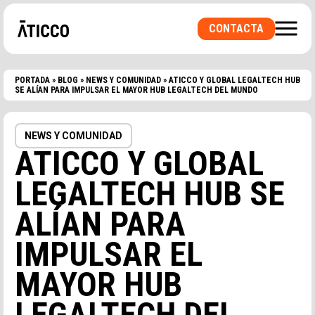
CONTACTA
PORTADA
»
BLOG
»
NEWS Y COMUNIDAD
»
ATICCO Y GLOBAL LEGALTECH HUB
SE ALÍAN PARA IMPULSAR EL MAYOR HUB LEGALTECH DEL MUNDO
NEWS Y COMUNIDAD
¿BUSCAS UN ESPACIO DE COWORKING O UNA
ATICCO Y GLOBAL
OFICINA PRIVADA? ¿UNA SALA PARA
EVENTOS?
LEGALTECH HUB SE
ALÍAN PARA
IMPULSAR EL
MAYOR HUB
LEGALTECH DEL